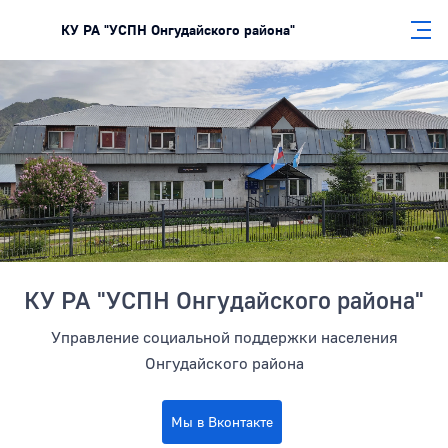
КУ РА "УСПН Онгудайского района"
Боковая панель
КУ РА "УСПН Онгудайского района"
Управление социальной поддержки населения
Онгудайского района
Мы в Вконтакте