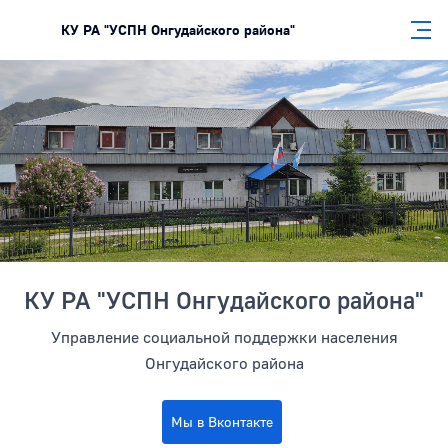
КУ РА "УСПН Онгудайского района"
Боковая панель
КУ РА "УСПН Онгудайского района"
Управление социальной поддержки населения
Онгудайского района
Мы в Вконтакте