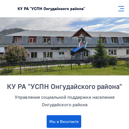
КУ РА "УСПН Онгудайского района"
Боковая панель
КУ РА "УСПН Онгудайского района"
Управление социальной поддержки населения
Онгудайского района
Мы в Вконтакте